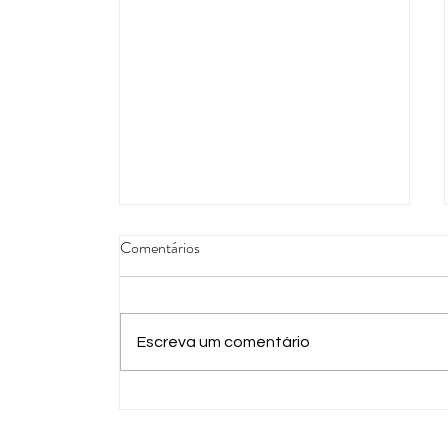
Comentários
Escreva um comentário
Prefeitura abre inscrições para
estágio remunerado