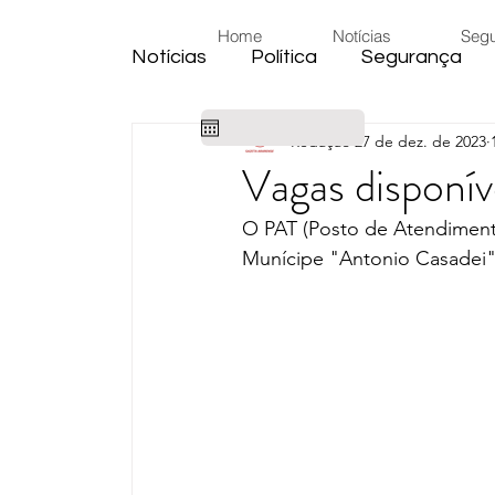
Home
Notícias
Seg
Notícias
Política
Segurança
Redação
27 de dez. de 2023
Cidade
Educação
Eleiçõe
Vagas disponív
O PAT (Posto de Atendimento
Habitação
Emprego
Judic
Munícipe "Antonio Casadei"Av
Emprego
Religião
Sindica
Câmara de Araras
Denúncia