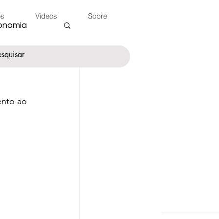
os
Vídeos
Sobre
onomia
ento ao 
nte
 do Peão