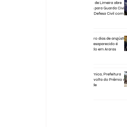
Concurso de Limeira abre
inscrições para Guarda Civil,
Trânsito e Defesa Civil com 3
vagas imediatas
há 6 dias
Após quatro dias de angústia
homem desaparecido é
encontrado em Araras
há 6 dias
Após polêmica, Prefeitura
confirma volta do Prêmio d
Assiduidade
30 de jul.