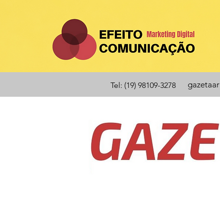
gazetaa
Tel: (19) 98109-3278