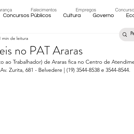
urança
Falecimentos
Empregos
Concurs
Concursos Públicos
Cultura
Governo
Ec
1 min de leitura
s
Saúde
Esporte
Artigos
Fake News
eis no PAT Araras
 ao Trabalhador) de Araras fica no Centro de Atendim
iário
Região
Governo Federal
Meio Ambie
. Zurita, 681 - Belvedere | (19) 3544-8538 e 3544-8544.
to
Férias
Trânsito
Eleições 2024
Festa
Artigos
Carnaval