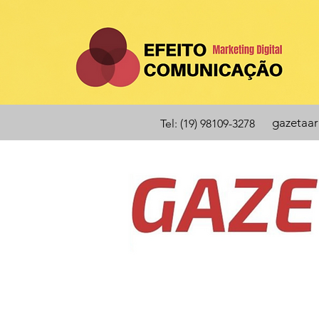
gazetaa
Tel: (19) 98109-3278