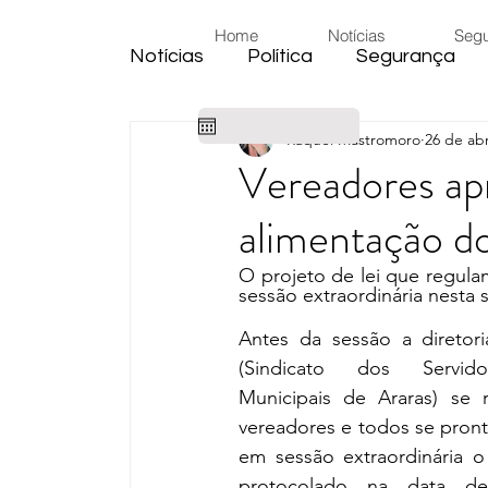
Home
Notícias
Seg
Notícias
Política
Segurança
Raquel Mastromoro
26 de abr
Cidade
Educação
Eleiçõe
Vereadores apr
alimentação do
Habitação
Emprego
Judic
O projeto de lei que regula
sessão extraordinária nesta s
Emprego
Religião
Sindica
Antes da sessão a diretori
(Sindicato dos Servido
Municipais de Araras) se 
Câmara de Araras
Denúncia
vereadores e todos se pronti
em sessão extraordinária o 
protocolado na data de