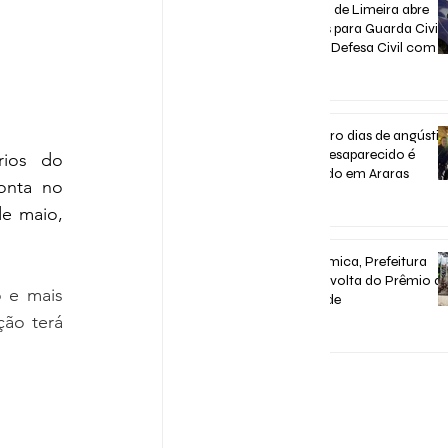
Concurso de Limeira abre
inscrições para Guarda Civil,
Trânsito e Defesa Civil com 3
vagas imediatas
31 de jul.
Após quatro dias de angústia
homem desaparecido é
ios do 
encontrado em Araras
onta no 
31 de jul.
e maio, 
Após polêmica, Prefeitura
confirma volta do Prêmio d
 e mais 
Assiduidade
ão terá 
30 de jul.