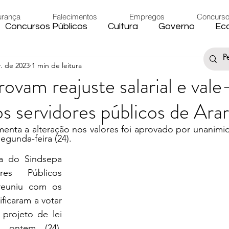
urança
Falecimentos
Empregos
Concurs
Concursos Públicos
Cultura
Governo
Ec
. de 2023
1 min de leitura
s
Saúde
Esporte
Artigos
Fake News
ovam reajuste salarial e vale
s servidores públicos de Ara
iário
Região
Governo Federal
Meio Ambie
menta a alteração nos valores foi aprovado por unanimi
egunda-feira (24).  
to
Férias
Trânsito
Eleições 2024
Festa
a do Sindsepa 
res Públicos 
reuniu com os 
Artigos
Carnaval
ficaram a votar 
projeto de lei 
 ontem (24). 