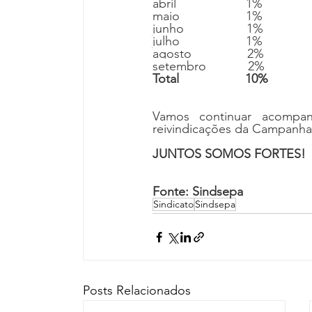
abril                    1%
maio                   1%
junho                  1%
julho                   1%
agosto                2%
setembro            2%
Total                   10%
Vamos continuar acompa
reivindicações da Campanha S
JUNTOS SOMOS FORTES!
Fonte: Sindsepa
Sindicato
Sindsepa
Posts Relacionados