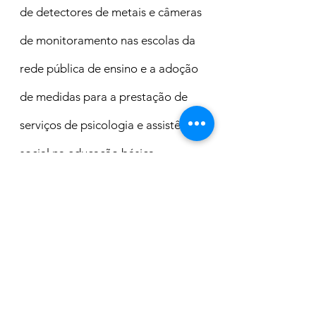
de detectores de metais e câmeras 
de monitoramento nas escolas da 
rede pública de ensino e a adoção 
de medidas para a prestação de 
serviços de psicologia e assistência 
social na educação básica.
No decorrer dos últimos anos, os 
vereadores também têm 
protocolado indicações e projetos 
de lei apresentando alternativas ao 
Executivo com o objetivo de 