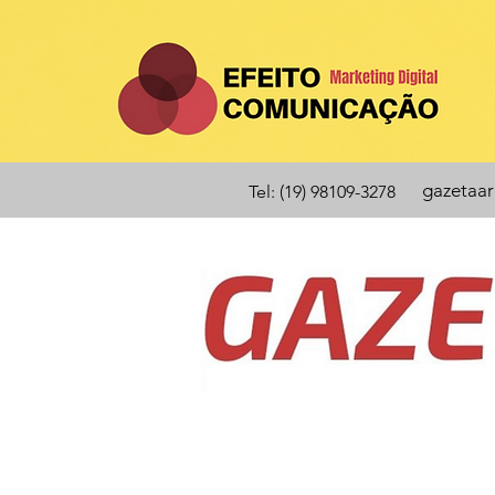
gazetaa
Tel: (19) 98109-3278