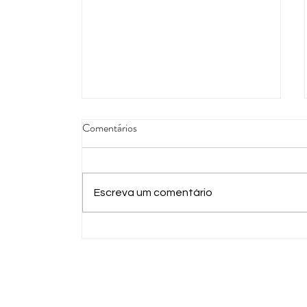
Comentários
Escreva um comentário
A cidade das respostas que ainda
estão por vir