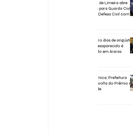
Concurso de Limeira abre
inscrições para Guarda Civil,
Trânsito e Defesa Civil com 3
vagas imediatas
31 de jul.
Após quatro dias de angústia
homem desaparecido é
encontrado em Araras
31 de jul.
Após polêmica, Prefeitura
confirma volta do Prêmio d
Assiduidade
30 de jul.