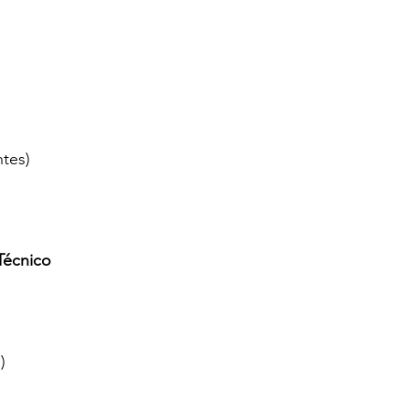
tes)
Técnico
)