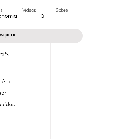
os
Vídeos
Sobre
onomia
as
nte
té o 
 do Peão
ser 
buídos 