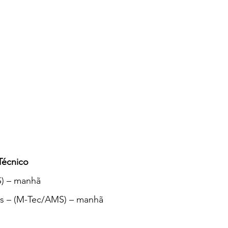
Técnico
S) – manhã
as – (M-Tec/AMS) – manhã