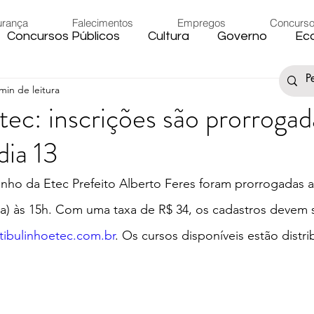
urança
Falecimentos
Empregos
Concurs
Concursos Públicos
Cultura
Governo
Ec
min de leitura
s
Saúde
Esporte
Artigos
Fake News
tec: inscrições são prorrogad
dia 13
iário
Região
Governo Federal
Meio Ambie
linho da Etec Prefeito Alberto Feres foram prorrogadas a
to
Férias
Trânsito
Eleições 2024
Festa
ra) às 15h. Com uma taxa de R$ 34, os cadastros devem 
ibulinhoetec.com.br
. Os cursos disponíveis estão distri
Artigos
Carnaval