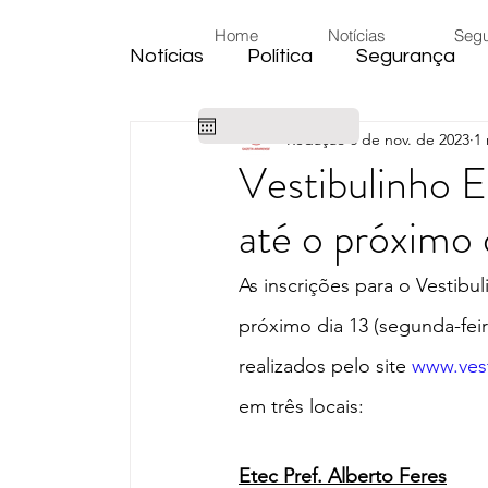
Home
Notícias
Seg
Notícias
Política
Segurança
Redação
8 de nov. de 2023
1 
Cidade
Educação
Eleiçõe
Vestibulinho E
até o próximo 
Habitação
Emprego
Judic
As inscrições para o Vestibu
Emprego
Religião
Sindica
próximo dia 13 (segunda-fei
realizados pelo site 
www.vest
Câmara de Araras
Denúncia
em três locais:
Etec Pref. Alberto Feres