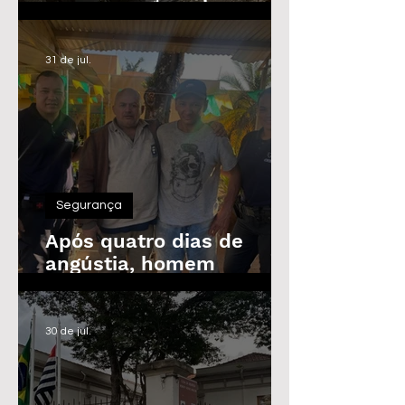
Guarda Civil, Trânsito e
Defesa Civil com 30
vagas imediatas
31 de jul.
Segurança
Após quatro dias de
angústia, homem
desaparecido é
encontrado em Araras
30 de jul.