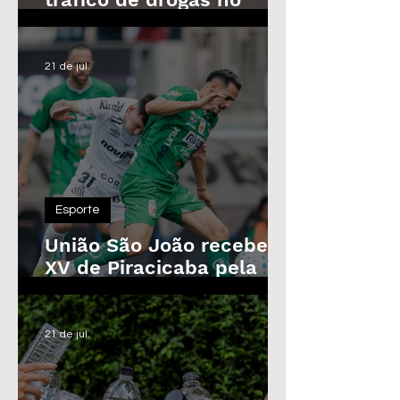
Parque das Árvores, em
Araras
21 de jul.
Esporte
União São João recebe o
XV de Piracicaba pela
Copa Paulista nesta
quarta-feira
21 de jul.