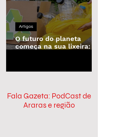
Artigos
O futuro do planeta
começa na sua lixeira: o
poder da reciclagem em
1
/
100
nossas mãos
Fala Gazeta: PodCast de
Araras e região