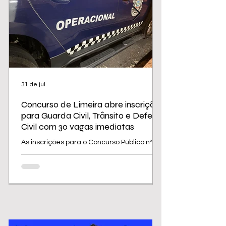
31 de jul.
Concurso de Limeira abre inscrições
para Guarda Civil, Trânsito e Defesa
Civil com 30 vagas imediatas
As inscrições para o Concurso Público nº
02/2026 da Prefeitura de Limeira
começam nesta sexta-feira (31) e seguem
até 31 de agosto. O edital oferece 30
vagas imediatas, além de cadastro
reserva, para cargos da área de
segurança e proteção, todos destinados a
candidatos com ensino médio. Os salários