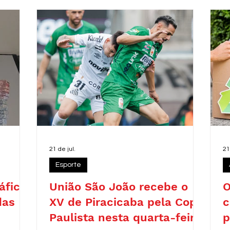
r
c
d
r
21 de jul.
21
Esporte
áfico
União São João recebe o
O
das
XV de Piracicaba pela Copa
c
Paulista nesta quarta-feira
p