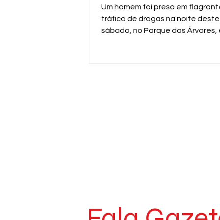
Um homem foi preso em flagrant
tráfico de drogas na noite deste
sábado, no Parque das Árvores,
Araras. A ação foi realizada pela
da ROMU da Guarda Civil Municip
durante patrulhamento pela Av
Professor Dirçon Kammer.
Fala Gazet