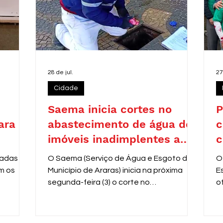
28 de jul.
27
Cidade
Saema inicia cortes no
P
ara
abastecimento de água de
c
imóveis inadimplentes a
c
partir de 3 de agosto
zadas
O Saema (Serviço de Água e Esgoto do
O
m os
Município de Araras) inicia na próxima
E
segunda-feira (3) o corte no
o
fornecimento de água de
V
aproximadamente 8 mil residências com
e
contas em atraso entre 31 e 60 dias.
r