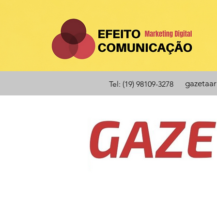
gazetaa
Tel: (19) 98109-3278