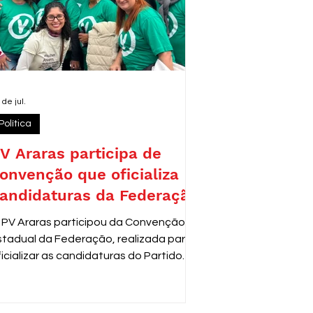
 de jul.
Política
V Araras participa de
onvenção que oficializa
andidaturas da Federação
 PV Araras participou da Convenção
stadual da Federação, realizada para
ficializar as candidaturas do Partido
erde para as próximas eleições. O
vento reuniu lideranças e
epresentantes de diversas cidades,