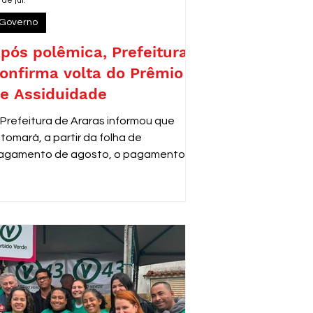
 de jul.
Governo
pós polêmica, Prefeitura
onfirma volta do Prêmio
e Assiduidade
 Prefeitura de Araras informou que
etomará, a partir da folha de
agamento de agosto, o pagamento do
rêmio de Assiduidade e Disciplina aos
ervidores municipais que adquiriram o
ireito ao benefício antes de 2013,
onforme decisão do Tribunal de Justiça
e São Paulo (TJSP).