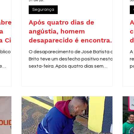
31 de jul.
30
Segurança
abre
Após quatro dias de
A
a
angústia, homem
c
a Civil
desaparecido é encontrado
d
as
em Araras
blico nº
O desaparecimento de José Batista de
A
Brito teve um desfecho positivo nesta
r
e
sexta-feira. Após quatro dias sem
p
al
notícias, ele foi localizado pela equipe do
P
m de
programa Anjos da Guarda, da Guarda
s
a área
Municipal de Araras, nas dependências
d
do Centro do Idoso (CDI).
c
sino
d
2.967,51