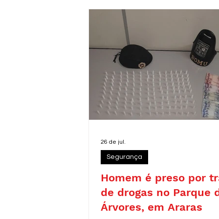
26 de jul.
Segurança
Homem é preso por tr
de drogas no Parque 
Árvores, em Araras