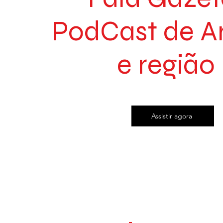
PodCast de A
e região
Assistir agora