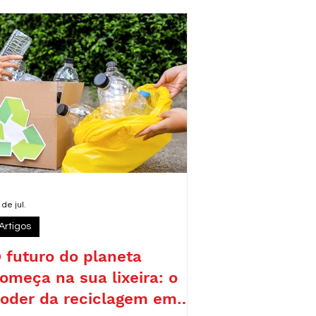
eforçando o compromisso da legenda
om pautas como sustentabilidade,
emocracia e desenvolvimento
esponsável.
 de jul.
Artigos
 futuro do planeta
omeça na sua lixeira: o
oder da reciclagem em