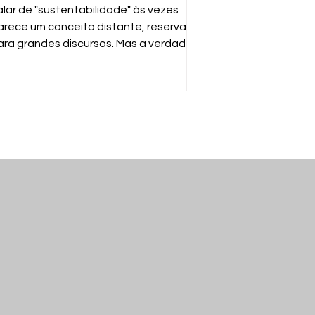
ossas mãos
alar de "sustentabilidade" às vezes
arece um conceito distante, reservado
ara grandes discursos. Mas a verdade é
uito mais simples: sustentabilidade é
arantir que o mundo continue
uncionando para nós e para as
róximas gerações. E a ferramenta mais
oderosa para isso está no seu gesto
iário de descartar o que não usa mais.