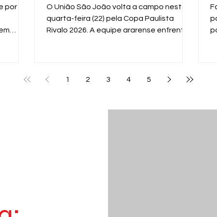
n
e por
O União São João volta a campo nesta
F
quarta-feira (22) pela Copa Paulista
p
 em
Rivalo 2026. A equipe ararense enfrenta
p
 equipe
o XV de Piracicaba, às 19h, no Estádio Dr.
m
al
Hermínio Ometto, em Araras, em mais um
g
enida
importante compromisso na competição
f
estadual.
p
1
2
3
4
5
p
d
a: