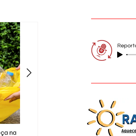
eça na
A cidade das respostas que ainda
Gol