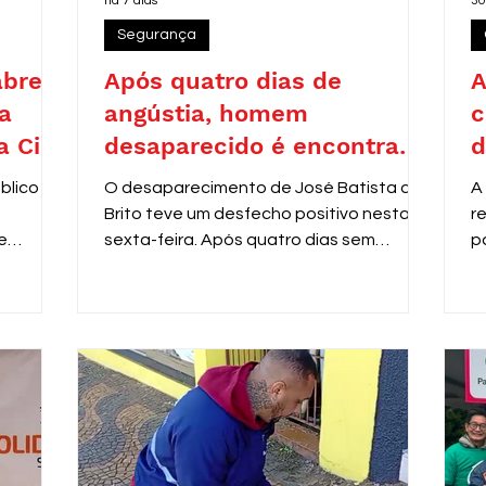
há 7 dias
30
Segurança
abre
Após quatro dias de
A
a
angústia, homem
c
a Civil
desaparecido é encontrado
d
as
em Araras
blico nº
O desaparecimento de José Batista de
A
Brito teve um desfecho positivo nesta
r
e
sexta-feira. Após quatro dias sem
p
al
notícias, ele foi localizado pela equipe do
P
m de
programa Anjos da Guarda, da Guarda
s
a área
Municipal de Araras, nas dependências
d
do Centro do Idoso (CDI).
c
sino
d
2.967,51