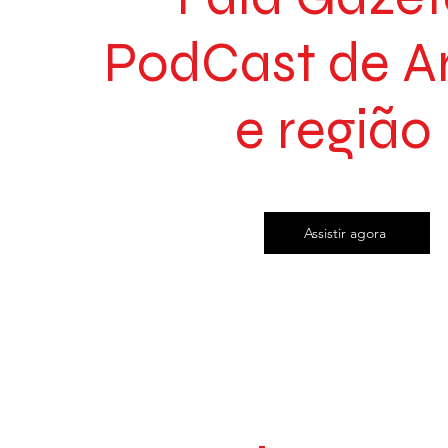
PodCast de A
e região
Assistir agora