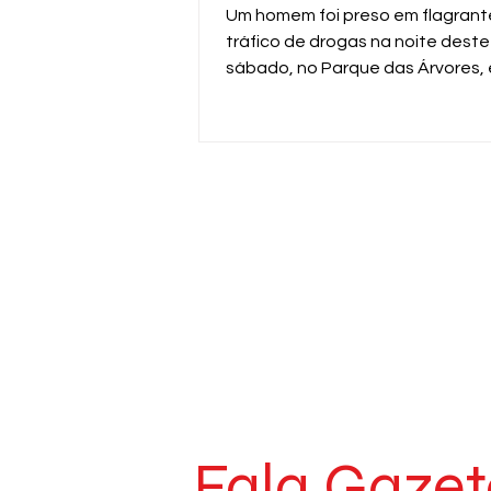
Um homem foi preso em flagrant
tráfico de drogas na noite deste
sábado, no Parque das Árvores,
Araras. A ação foi realizada pela
da ROMU da Guarda Civil Municip
durante patrulhamento pela Av
Professor Dirçon Kammer.
Fala Gazet