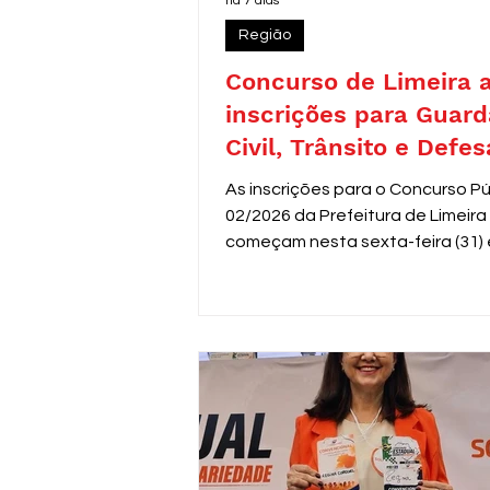
há 7 dias
Região
Concurso de Limeira 
inscrições para Guard
Civil, Trânsito e Defes
com 30 vagas imediat
As inscrições para o Concurso Pú
02/2026 da Prefeitura de Limeira
começam nesta sexta-feira (31) 
seguem até 31 de agosto. O edit
oferece 30 vagas imediatas, alé
cadastro reserva, para cargos d
de segurança e proteção, todos
destinados a candidatos com en
médio. Os salários variam de R$ 
a R$ 3.306,26.