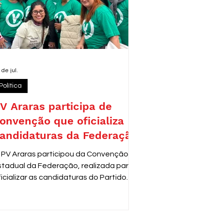
 de jul.
Política
V Araras participa de
onvenção que oficializa
andidaturas da Federação
 PV Araras participou da Convenção
stadual da Federação, realizada para
ficializar as candidaturas do Partido
erde para as próximas eleições. O
vento reuniu lideranças e
epresentantes de diversas cidades,