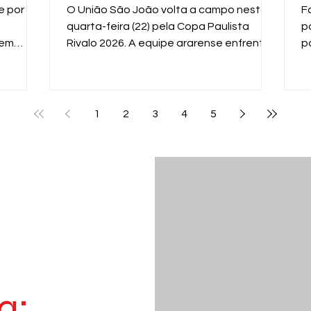
n
e por
O União São João volta a campo nesta
F
quarta-feira (22) pela Copa Paulista
p
 em
Rivalo 2026. A equipe ararense enfrenta
p
 equipe
o XV de Piracicaba, às 19h, no Estádio Dr.
m
al
Hermínio Ometto, em Araras, em mais um
g
enida
importante compromisso na competição
f
estadual.
p
1
2
3
4
5
p
d
a: