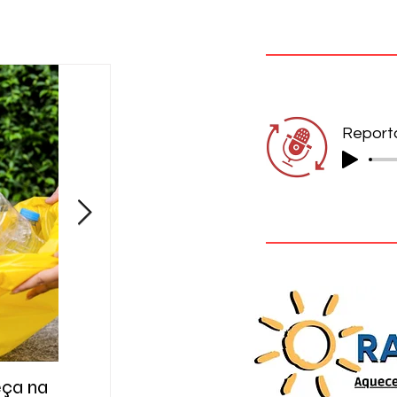
eça na
A cidade das respostas que ainda
Gol