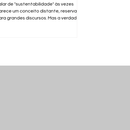
ossas mãos
alar de "sustentabilidade" às vezes
arece um conceito distante, reservado
ara grandes discursos. Mas a verdade é
uito mais simples: sustentabilidade é
arantir que o mundo continue
uncionando para nós e para as
róximas gerações. E a ferramenta mais
oderosa para isso está no seu gesto
iário de descartar o que não usa mais.