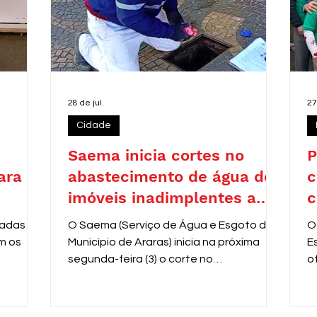
28 de jul.
27
Cidade
Saema inicia cortes no
P
ara
abastecimento de água de
c
imóveis inadimplentes a
c
partir de 3 de agosto
zadas
O Saema (Serviço de Água e Esgoto do
O
m os
Município de Araras) inicia na próxima
E
segunda-feira (3) o corte no
o
fornecimento de água de
V
aproximadamente 8 mil residências com
e
contas em atraso entre 31 e 60 dias.
r