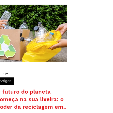
eforçando o compromisso da legenda
om pautas como sustentabilidade,
emocracia e desenvolvimento
esponsável.
 de jul.
Artigos
 futuro do planeta
omeça na sua lixeira: o
oder da reciclagem em