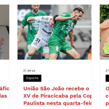
r
c
d
r
21 de jul.
21
Esporte
áfico
União São João recebe o
O
das
XV de Piracicaba pela Copa
c
Paulista nesta quarta-feira
p