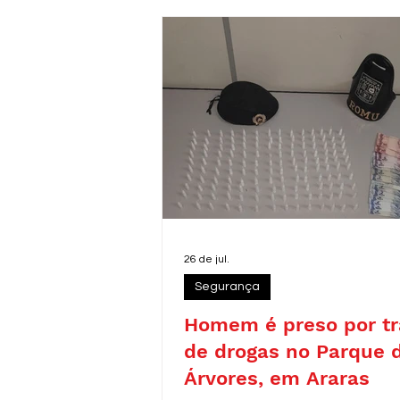
26 de jul.
Segurança
Homem é preso por tr
de drogas no Parque 
Árvores, em Araras