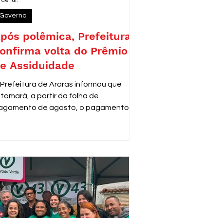
 de jul.
Governo
pós polêmica, Prefeitura
onfirma volta do Prêmio
e Assiduidade
 Prefeitura de Araras informou que
etomará, a partir da folha de
agamento de agosto, o pagamento do
rêmio de Assiduidade e Disciplina aos
ervidores municipais que adquiriram o
ireito ao benefício antes de 2013,
onforme decisão do Tribunal de Justiça
e São Paulo (TJSP).