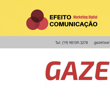
gazetaa
Tel: (19) 98109-3278