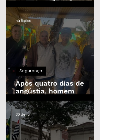
Guarda Civil, Trânsito e
Defesa Civil com 30
vagas imediatas
há 6 dias
Segurança
Após quatro dias de
angústia, homem
desaparecido é
encontrado em Araras
30 de jul.