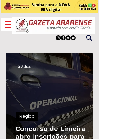
há 6 dias
Região
Concurso de Limeira
abre inscrições para