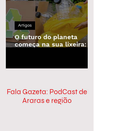
Artigos
O futuro do planeta
começa na sua lixeira: o
poder da reciclagem em
1
/
100
nossas mãos
Fala Gazeta: PodCast de
Araras e região