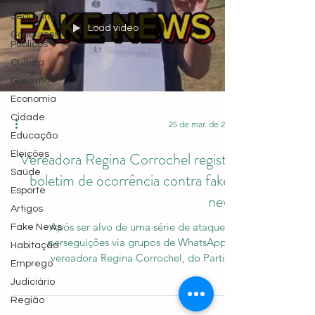
Segurança
Load video
Concursos
Públicos
Cultura
Governo
Economia
Cidade
25 de mar. de 2024
Educação
Vereadora Regina Corrochel registra
Eleições
Saúde
boletim de ocorrência contra fake-
Esporte
news
Artigos
Após ser alvo de uma série de ataques e
Fake News
perseguições via grupos de WhatsApp, a
Habitação
vereadora Regina Corrochel, do Partido
Emprego
Progressista (PP),...
Judiciário
Região