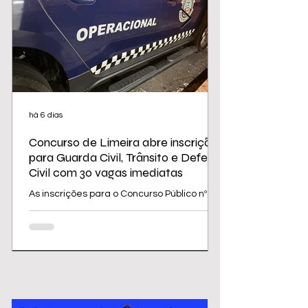
há 6 dias
Concurso de Limeira abre inscrições
para Guarda Civil, Trânsito e Defesa
Civil com 30 vagas imediatas
As inscrições para o Concurso Público nº
02/2026 da Prefeitura de Limeira
começam nesta sexta-feira (31) e seguem
até 31 de agosto. O edital oferece 30
vagas imediatas, além de cadastro
reserva, para cargos da área de
segurança e proteção, todos destinados a
candidatos com ensino médio. Os salários