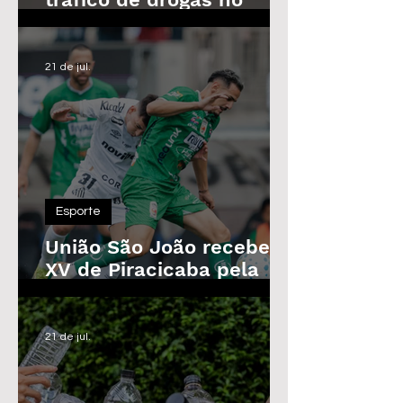
Parque das Árvores, em
Araras
21 de jul.
Esporte
União São João recebe o
XV de Piracicaba pela
Copa Paulista nesta
quarta-feira
21 de jul.