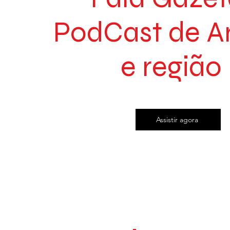
PodCast de A
e região
Assistir agora