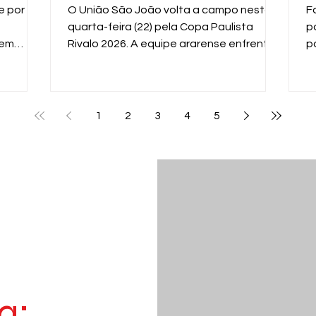
n
e por
O União São João volta a campo nesta
F
quarta-feira (22) pela Copa Paulista
p
 em
Rivalo 2026. A equipe ararense enfrenta
p
 equipe
o XV de Piracicaba, às 19h, no Estádio Dr.
m
al
Hermínio Ometto, em Araras, em mais um
g
enida
importante compromisso na competição
f
estadual.
p
1
2
3
4
5
p
d
a: