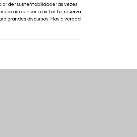
ossas mãos
alar de "sustentabilidade" às vezes
arece um conceito distante, reservado
ara grandes discursos. Mas a verdade é
uito mais simples: sustentabilidade é
arantir que o mundo continue
uncionando para nós e para as
róximas gerações. E a ferramenta mais
oderosa para isso está no seu gesto
iário de descartar o que não usa mais.