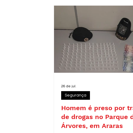
26 de jul.
Segurança
Homem é preso por tr
de drogas no Parque 
Árvores, em Araras