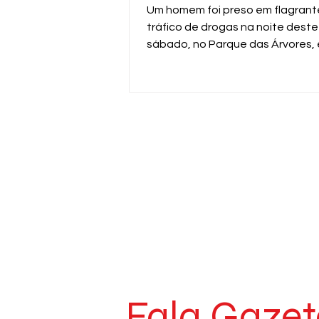
Um homem foi preso em flagrant
tráfico de drogas na noite deste
sábado, no Parque das Árvores,
Araras. A ação foi realizada pela
da ROMU da Guarda Civil Municip
durante patrulhamento pela Av
Professor Dirçon Kammer.
Fala Gazet