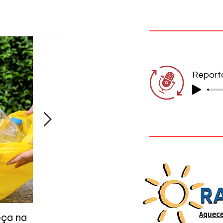
eça na
A cidade das respostas que ainda
Gol