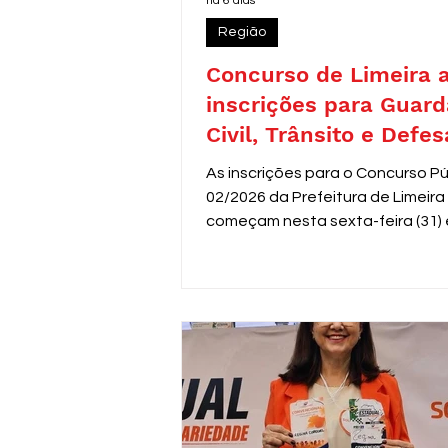
há 6 dias
Região
Concurso de Limeira 
inscrições para Guard
Civil, Trânsito e Defes
com 30 vagas imediat
As inscrições para o Concurso Pú
02/2026 da Prefeitura de Limeira
começam nesta sexta-feira (31) 
seguem até 31 de agosto. O edit
oferece 30 vagas imediatas, alé
cadastro reserva, para cargos d
de segurança e proteção, todos
destinados a candidatos com en
médio. Os salários variam de R$ 
a R$ 3.306,26.