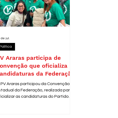
 de jul.
Política
V Araras participa de
onvenção que oficializa
andidaturas da Federação
 PV Araras participou da Convenção
stadual da Federação, realizada para
ficializar as candidaturas do Partido
erde para as próximas eleições. O
vento reuniu lideranças e
epresentantes de diversas cidades,