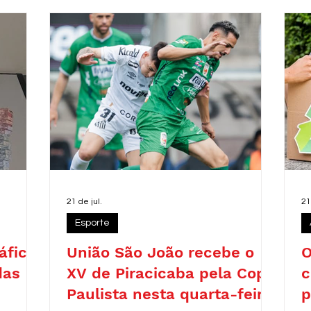
r
c
d
r
21 de jul.
21
Esporte
áfico
União São João recebe o
O
das
XV de Piracicaba pela Copa
c
Paulista nesta quarta-feira
p