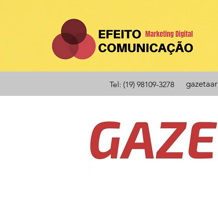
gazetaa
Tel: (19) 98109-3278