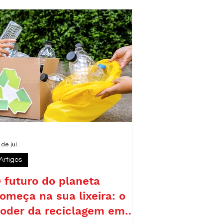
eforçando o compromisso da legenda
om pautas como sustentabilidade,
emocracia e desenvolvimento
esponsável.
 de jul.
Artigos
 futuro do planeta
omeça na sua lixeira: o
oder da reciclagem em