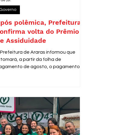
 de jul.
Governo
pós polêmica, Prefeitura
onfirma volta do Prêmio
e Assiduidade
 Prefeitura de Araras informou que
etomará, a partir da folha de
agamento de agosto, o pagamento do
rêmio de Assiduidade e Disciplina aos
ervidores municipais que adquiriram o
ireito ao benefício antes de 2013,
onforme decisão do Tribunal de Justiça
e São Paulo (TJSP).