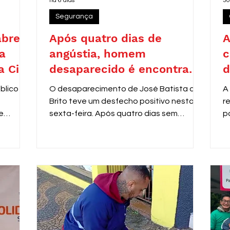
há 6 dias
30
Segurança
abre
Após quatro dias de
A
a
angústia, homem
c
a Civil
desaparecido é encontrado
d
as
em Araras
blico nº
O desaparecimento de José Batista de
A
Brito teve um desfecho positivo nesta
r
e
sexta-feira. Após quatro dias sem
p
al
notícias, ele foi localizado pela equipe do
P
m de
programa Anjos da Guarda, da Guarda
s
a área
Municipal de Araras, nas dependências
d
do Centro do Idoso (CDI).
c
sino
d
2.967,51