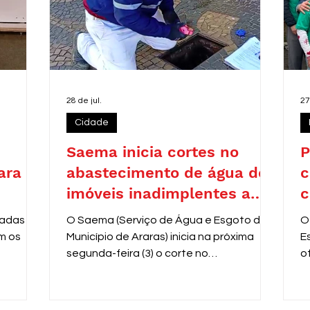
28 de jul.
27
Cidade
Saema inicia cortes no
P
ara
abastecimento de água de
c
imóveis inadimplentes a
c
partir de 3 de agosto
zadas
O Saema (Serviço de Água e Esgoto do
O
m os
Município de Araras) inicia na próxima
E
segunda-feira (3) o corte no
o
fornecimento de água de
V
aproximadamente 8 mil residências com
e
contas em atraso entre 31 e 60 dias.
r