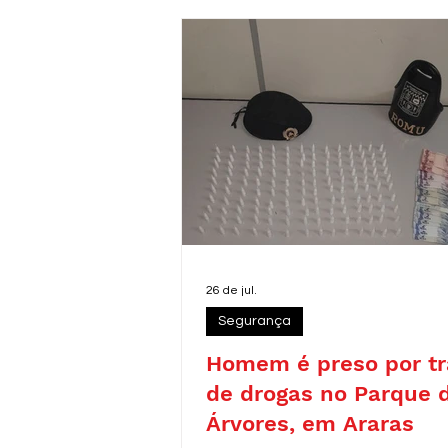
26 de jul.
Segurança
Homem é preso por tr
de drogas no Parque 
Árvores, em Araras