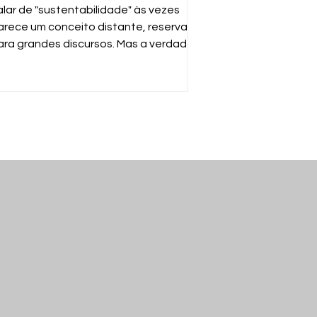
ossas mãos
alar de "sustentabilidade" às vezes
arece um conceito distante, reservado
ara grandes discursos. Mas a verdade é
uito mais simples: sustentabilidade é
arantir que o mundo continue
uncionando para nós e para as
róximas gerações. E a ferramenta mais
oderosa para isso está no seu gesto
iário de descartar o que não usa mais.