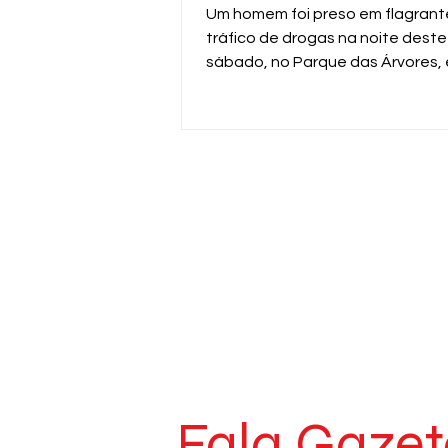
Um homem foi preso em flagrant
tráfico de drogas na noite deste
sábado, no Parque das Árvores,
Araras. A ação foi realizada pela
da ROMU da Guarda Civil Municip
durante patrulhamento pela Av
Professor Dirçon Kammer.
Fala Gazet