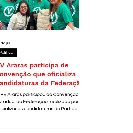
 de jul.
Política
V Araras participa de
onvenção que oficializa
andidaturas da Federação
 PV Araras participou da Convenção
stadual da Federação, realizada para
ficializar as candidaturas do Partido
erde para as próximas eleições. O
vento reuniu lideranças e
epresentantes de diversas cidades,