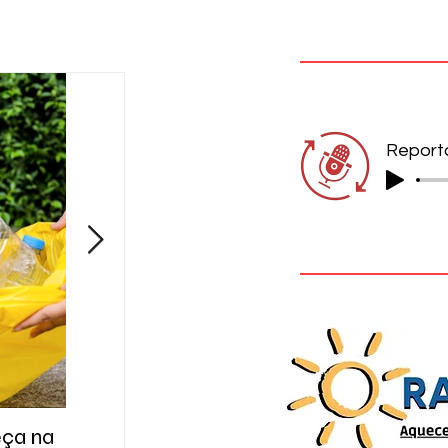
eça na
A cidade das respostas que ainda
Gol