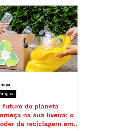
eforçando o compromisso da legenda
om pautas como sustentabilidade,
emocracia e desenvolvimento
esponsável.
 de jul.
Artigos
 futuro do planeta
omeça na sua lixeira: o
oder da reciclagem em