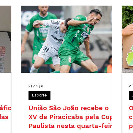
r
c
d
r
21 de jul.
21
Esporte
áfico
União São João recebe o
O
das
XV de Piracicaba pela Copa
c
Paulista nesta quarta-feira
p