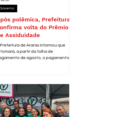
 de jul.
Governo
pós polêmica, Prefeitura
onfirma volta do Prêmio
e Assiduidade
 Prefeitura de Araras informou que
etomará, a partir da folha de
agamento de agosto, o pagamento do
rêmio de Assiduidade e Disciplina aos
ervidores municipais que adquiriram o
ireito ao benefício antes de 2013,
onforme decisão do Tribunal de Justiça
e São Paulo (TJSP).