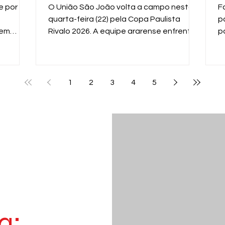
n
e por
O União São João volta a campo nesta
F
quarta-feira (22) pela Copa Paulista
p
 em
Rivalo 2026. A equipe ararense enfrenta
p
 equipe
o XV de Piracicaba, às 19h, no Estádio Dr.
m
al
Hermínio Ometto, em Araras, em mais um
g
enida
importante compromisso na competição
f
estadual.
p
1
2
3
4
5
p
d
a: