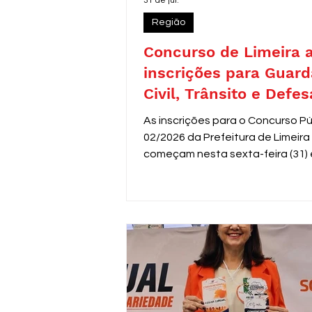
31 de jul.
Região
Concurso de Limeira 
inscrições para Guard
Civil, Trânsito e Defes
com 30 vagas imediat
As inscrições para o Concurso Pú
02/2026 da Prefeitura de Limeira
começam nesta sexta-feira (31) 
seguem até 31 de agosto. O edit
oferece 30 vagas imediatas, alé
cadastro reserva, para cargos d
de segurança e proteção, todos
destinados a candidatos com en
médio. Os salários variam de R$ 
a R$ 3.306,26.