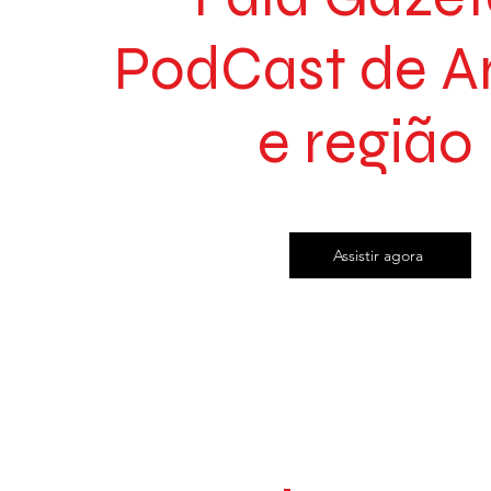
PodCast de A
e região
Assistir agora