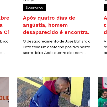
31 de jul.
30
Segurança
abre
Após quatro dias de
A
a
angústia, homem
c
a Civil
desaparecido é encontrado
d
as
em Araras
blico nº
O desaparecimento de José Batista de
A
Brito teve um desfecho positivo nesta
r
e
sexta-feira. Após quatro dias sem
p
al
notícias, ele foi localizado pela equipe do
P
m de
programa Anjos da Guarda, da Guarda
s
a área
Municipal de Araras, nas dependências
d
do Centro do Idoso (CDI).
c
sino
d
2.967,51