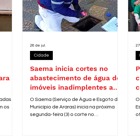
28 de jul.
27
Cidade
Saema inicia cortes no
P
ara
abastecimento de água de
c
imóveis inadimplentes a
c
partir de 3 de agosto
zadas
O Saema (Serviço de Água e Esgoto do
O
m os
Município de Araras) inicia na próxima
E
segunda-feira (3) o corte no
o
fornecimento de água de
V
aproximadamente 8 mil residências com
e
contas em atraso entre 31 e 60 dias.
r