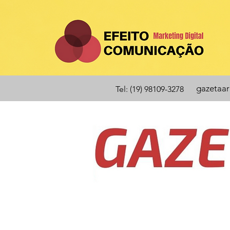
gazetaa
Tel: (19) 98109-3278