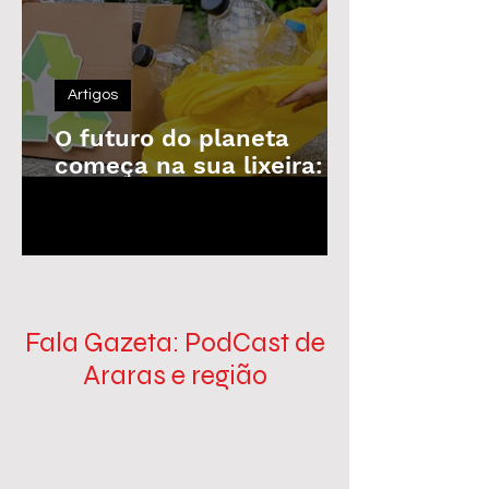
Artigos
O futuro do planeta
começa na sua lixeira: o
poder da reciclagem em
1
/
100
nossas mãos
Fala Gazeta: PodCast de
Araras e região