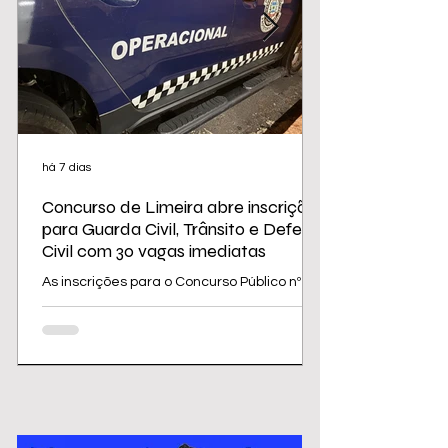
há 7 dias
Concurso de Limeira abre inscrições
para Guarda Civil, Trânsito e Defesa
Civil com 30 vagas imediatas
As inscrições para o Concurso Público nº
02/2026 da Prefeitura de Limeira
começam nesta sexta-feira (31) e seguem
até 31 de agosto. O edital oferece 30
vagas imediatas, além de cadastro
reserva, para cargos da área de
segurança e proteção, todos destinados a
candidatos com ensino médio. Os salários