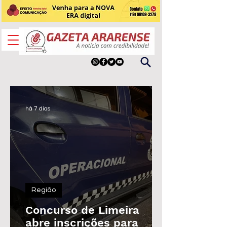
há 7 dias
Região
Concurso de Limeira
abre inscrições para