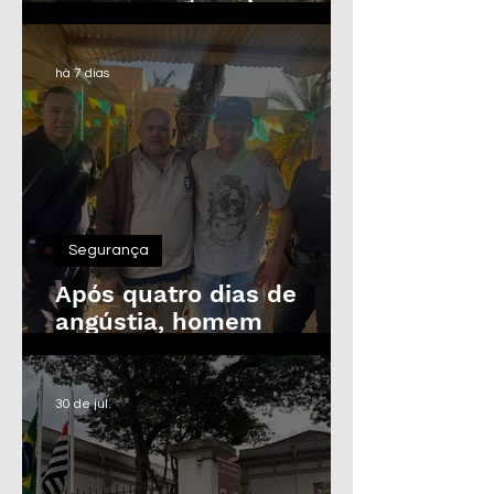
Guarda Civil, Trânsito e
Defesa Civil com 30
vagas imediatas
há 7 dias
Segurança
Após quatro dias de
angústia, homem
desaparecido é
encontrado em Araras
30 de jul.