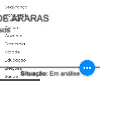
Segurança
Concursos
Públicos
Cultura
Governo
Economia
Cidade
Educação
Eleições
Saúde
Esporte
Artigos
Fake News
Habitação
Emprego
Judiciário
Região