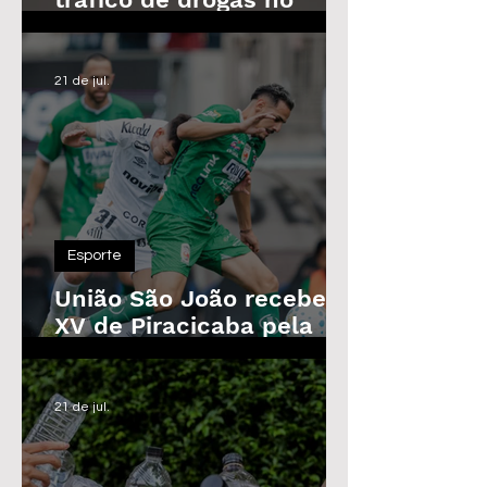
Parque das Árvores, em
Araras
21 de jul.
Esporte
União São João recebe o
XV de Piracicaba pela
Copa Paulista nesta
quarta-feira
21 de jul.