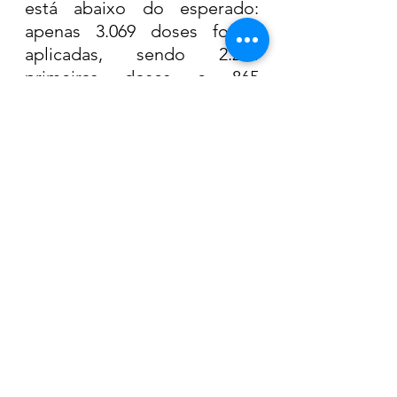
está abaixo do esperado: 
apenas 3.069 doses foram 
aplicadas, sendo 2.204 
primeiras doses e 865 
segundas doses; 28,8% e 
11,33% respectivamente.
Saúde
Ver tudo
Posts recentes