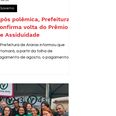
 de jul.
Governo
pós polêmica, Prefeitura
onfirma volta do Prêmio
e Assiduidade
 Prefeitura de Araras informou que
etomará, a partir da folha de
agamento de agosto, o pagamento do
rêmio de Assiduidade e Disciplina aos
ervidores municipais que adquiriram o
ireito ao benefício antes de 2013,
onforme decisão do Tribunal de Justiça
e São Paulo (TJSP).