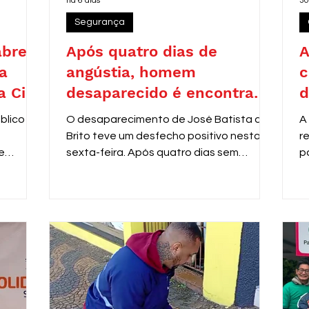
há 6 dias
30
Segurança
abre
Após quatro dias de
A
a
angústia, homem
c
a Civil
desaparecido é encontrado
d
as
em Araras
blico nº
O desaparecimento de José Batista de
A
Brito teve um desfecho positivo nesta
r
e
sexta-feira. Após quatro dias sem
p
al
notícias, ele foi localizado pela equipe do
P
m de
programa Anjos da Guarda, da Guarda
s
a área
Municipal de Araras, nas dependências
d
do Centro do Idoso (CDI).
c
sino
d
2.967,51