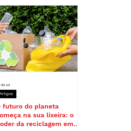
eforçando o compromisso da legenda
om pautas como sustentabilidade,
emocracia e desenvolvimento
esponsável.
 de jul.
Artigos
 futuro do planeta
omeça na sua lixeira: o
oder da reciclagem em