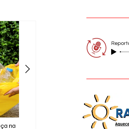
eça na
A cidade das respostas que ainda
Gol