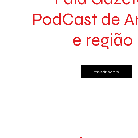
PodCast de A
e região
Assistir agora