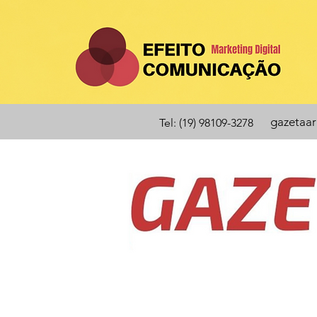
gazetaa
Tel: (19) 98109-3278