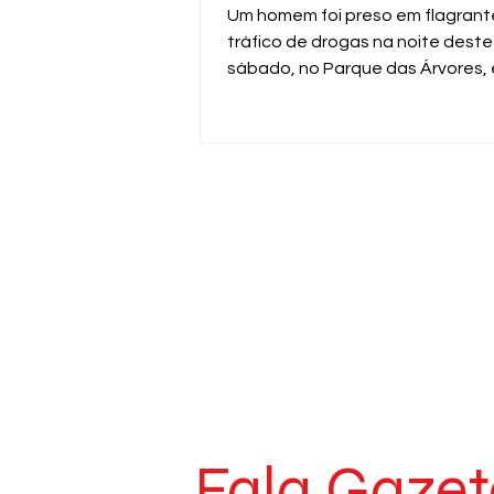
Um homem foi preso em flagrant
tráfico de drogas na noite deste
sábado, no Parque das Árvores,
Araras. A ação foi realizada pela
da ROMU da Guarda Civil Municip
durante patrulhamento pela Av
Professor Dirçon Kammer.
Fala Gazet