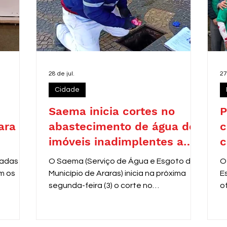
28 de jul.
27
Cidade
Saema inicia cortes no
P
ara
abastecimento de água de
c
imóveis inadimplentes a
c
partir de 3 de agosto
zadas
O Saema (Serviço de Água e Esgoto do
O
m os
Município de Araras) inicia na próxima
E
segunda-feira (3) o corte no
o
fornecimento de água de
V
aproximadamente 8 mil residências com
e
contas em atraso entre 31 e 60 dias.
r