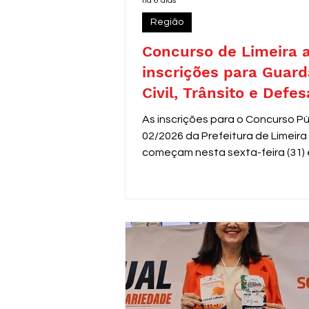
há 6 dias
Região
Concurso de Limeira 
inscrições para Guard
Civil, Trânsito e Defes
com 30 vagas imediat
As inscrições para o Concurso Pú
02/2026 da Prefeitura de Limeira
começam nesta sexta-feira (31) 
seguem até 31 de agosto. O edit
oferece 30 vagas imediatas, alé
cadastro reserva, para cargos d
de segurança e proteção, todos
destinados a candidatos com en
médio. Os salários variam de R$ 
a R$ 3.306,26.