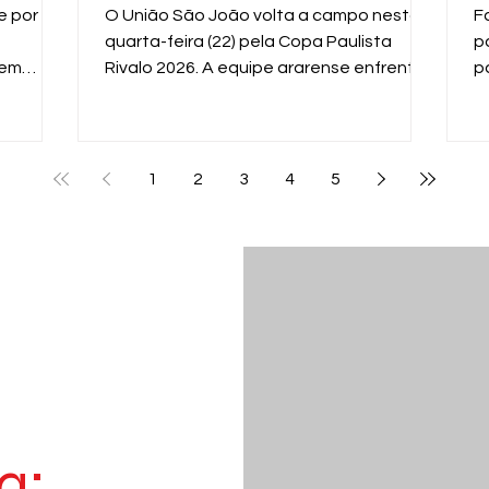
n
e por
O União São João volta a campo nesta
F
quarta-feira (22) pela Copa Paulista
p
 em
Rivalo 2026. A equipe ararense enfrenta
p
 equipe
o XV de Piracicaba, às 19h, no Estádio Dr.
m
al
Hermínio Ometto, em Araras, em mais um
g
enida
importante compromisso na competição
f
estadual.
p
1
2
3
4
5
p
d
a: