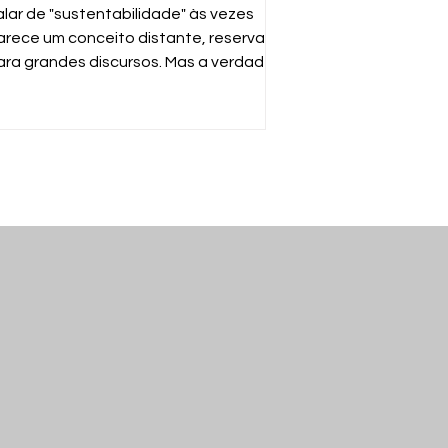
ossas mãos
alar de "sustentabilidade" às vezes
arece um conceito distante, reservado
ara grandes discursos. Mas a verdade é
uito mais simples: sustentabilidade é
arantir que o mundo continue
uncionando para nós e para as
róximas gerações. E a ferramenta mais
oderosa para isso está no seu gesto
iário de descartar o que não usa mais.