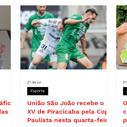
r
c
d
r
21 de jul.
21
Esporte
áfico
União São João recebe o
O
das
XV de Piracicaba pela Copa
c
Paulista nesta quarta-feira
p