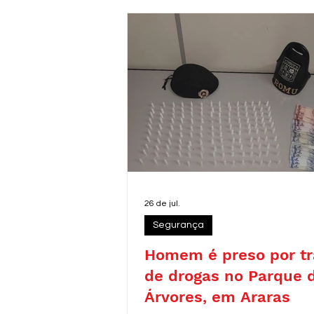
26 de jul.
Segurança
Homem é preso por tr
de drogas no Parque 
Árvores, em Araras