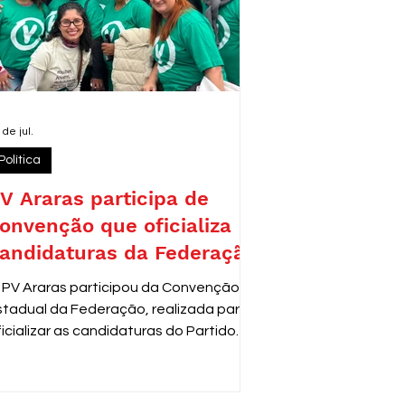
 de jul.
Política
V Araras participa de
onvenção que oficializa
andidaturas da Federação
 PV Araras participou da Convenção
stadual da Federação, realizada para
ficializar as candidaturas do Partido
erde para as próximas eleições. O
vento reuniu lideranças e
epresentantes de diversas cidades,