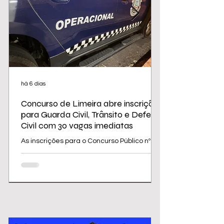
há 6 dias
Concurso de Limeira abre inscrições
para Guarda Civil, Trânsito e Defesa
Civil com 30 vagas imediatas
As inscrições para o Concurso Público nº
02/2026 da Prefeitura de Limeira
começam nesta sexta-feira (31) e seguem
até 31 de agosto. O edital oferece 30
vagas imediatas, além de cadastro
reserva, para cargos da área de
segurança e proteção, todos destinados a
candidatos com ensino médio. Os salários