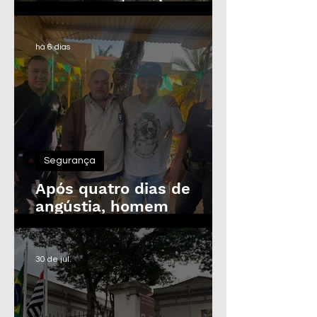
Guarda Civil, Trânsito e
Defesa Civil com 30
vagas imediatas
há 6 dias
Segurança
Após quatro dias de
angústia, homem
desaparecido é
encontrado em Araras
30 de jul.