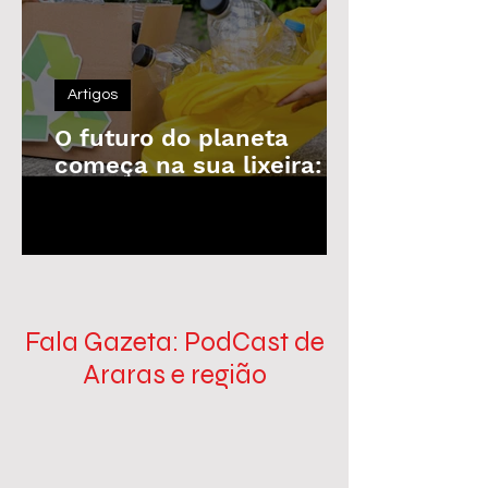
Artigos
O futuro do planeta
começa na sua lixeira: o
poder da reciclagem em
1
/
100
nossas mãos
Fala Gazeta: PodCast de
Araras e região