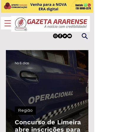
há 6 dias
Região
Concurso de Limeira
abre inscrições para