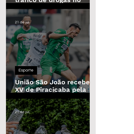
Parque das Árvores, em
Araras
21 de jul.
Esporte
União São João recebe o
XV de Piracicaba pela
Copa Paulista nesta
quarta-feira
21 de jul.