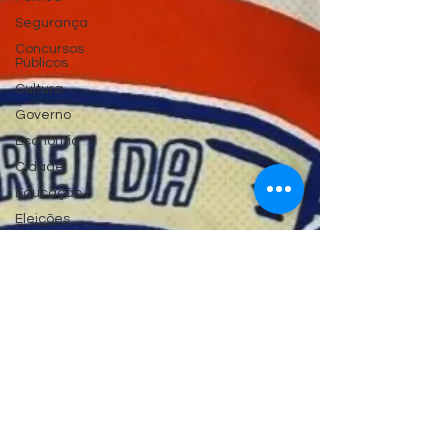
Segurança
Concursos
Públicos
Cultura
Governo
Economia
Cidade
Educação
Eleições
Saúde
Esporte
Artigos
Fake News
Habitação
Emprego
Judiciário
Região