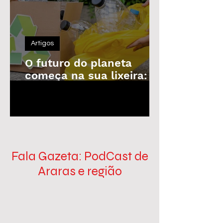
Artigos
O futuro do planeta
começa na sua lixeira: o
poder da reciclagem em
1
/
100
nossas mãos
Fala Gazeta: PodCast de
Araras e região