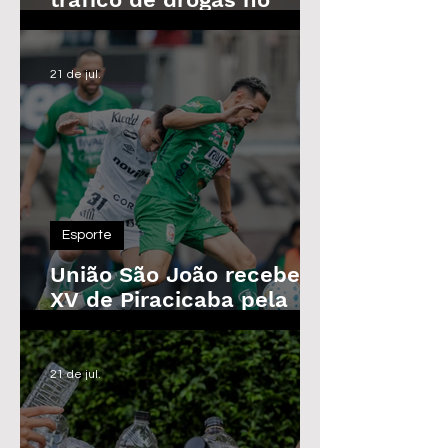
Parque das Árvores, em
Araras
21 de jul.
Esporte
União São João recebe o
XV de Piracicaba pela
Copa Paulista nesta
quarta-feira
21 de jul.