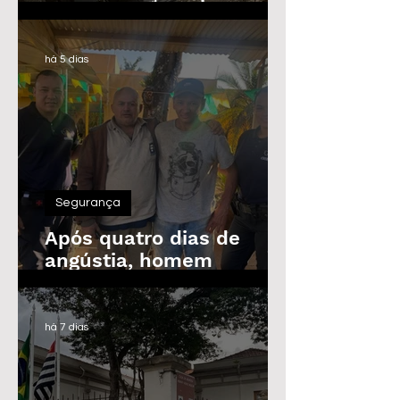
Guarda Civil, Trânsito e
Defesa Civil com 30
vagas imediatas
há 5 dias
Segurança
Após quatro dias de
angústia, homem
desaparecido é
encontrado em Araras
há 7 dias