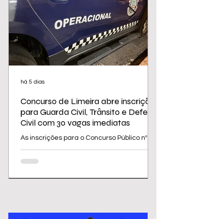
há 5 dias
Concurso de Limeira abre inscrições
para Guarda Civil, Trânsito e Defesa
Civil com 30 vagas imediatas
As inscrições para o Concurso Público nº
02/2026 da Prefeitura de Limeira
começam nesta sexta-feira (31) e seguem
até 31 de agosto. O edital oferece 30
vagas imediatas, além de cadastro
reserva, para cargos da área de
segurança e proteção, todos destinados a
candidatos com ensino médio. Os salários