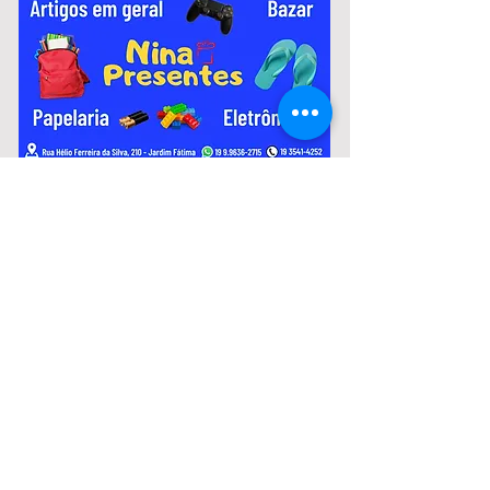
variam de R$ 2.967,51 a R$ 3.306,26.
Notícias:
Murilo Coghi fala sobre crise
financeira da Prefeitura