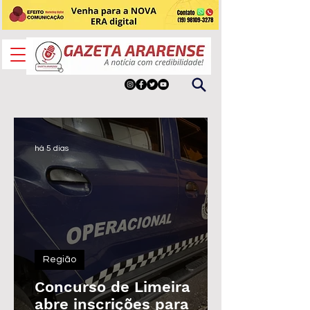
há 5 dias
Região
Concurso de Limeira
abre inscrições para