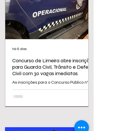
há 6 dias
Concurso de Limeira abre inscrições
para Guarda Civil, Trânsito e Defesa
Civil com 30 vagas imediatas
As inscrições para o Concurso Público nº
02/2026 da Prefeitura de Limeira
começam nesta sexta-feira (31) e seguem
até 31 de agosto. O edital oferece 30
vagas imediatas, além de cadastro
reserva, para cargos da área de
segurança e proteção, todos destinados a
candidatos com ensino médio. Os salários