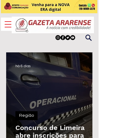
há 6 dias
Região
Concurso de Limeira
abre inscrições para