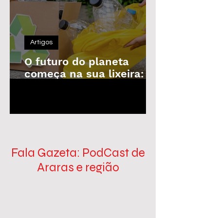
Artigos
O futuro do planeta
começa na sua lixeira: o
poder da reciclagem em
1
/
100
nossas mãos
Fala Gazeta: PodCast de
Araras e região