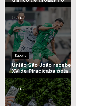
Parque das Árvores, em
Araras
21 de jul.
Esporte
União São João recebe o
XV de Piracicaba pela
Copa Paulista nesta
quarta-feira
21 de jul.