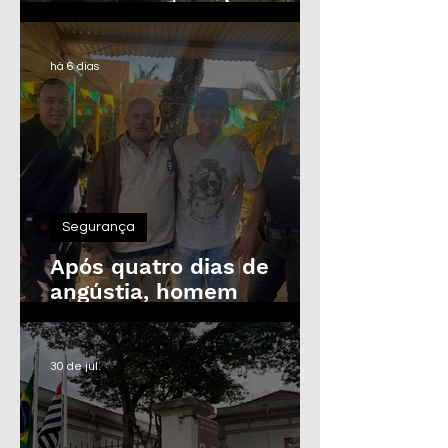
Guarda Civil, Trânsito e
Defesa Civil com 30
vagas imediatas
há 6 dias
Segurança
Após quatro dias de
angústia, homem
desaparecido é
encontrado em Araras
30 de jul.