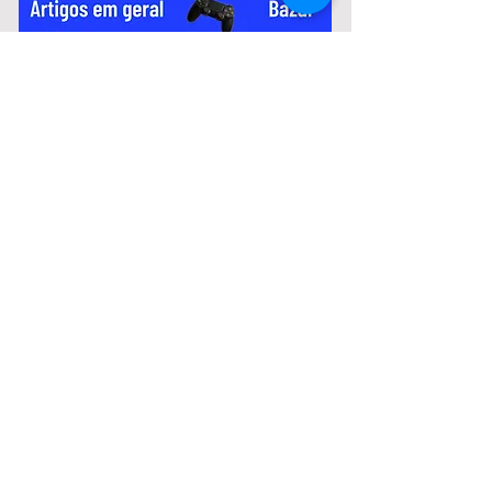
variam de R$ 2.967,51 a R$ 3.306,26.
Notícias:
Murilo Coghi fala sobre crise
financeira da Prefeitura