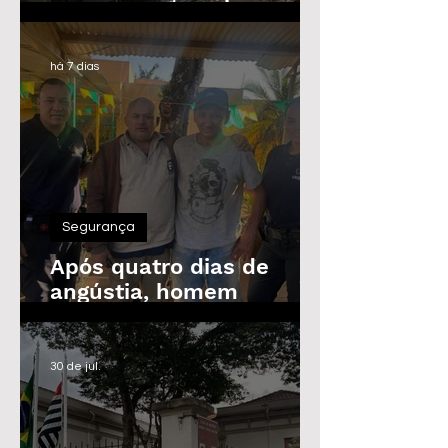
Guarda Civil, Trânsito e
Defesa Civil com 30
vagas imediatas
há 7 dias
Segurança
Após quatro dias de
angústia, homem
desaparecido é
encontrado em Araras
30 de jul.