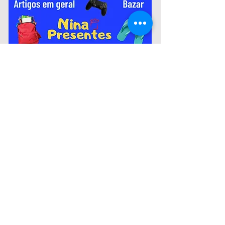
variam de R$ 2.967,51 a R$ 3.306,26.
Notícias:
Murilo Coghi fala sobre crise
financeira da Prefeitura