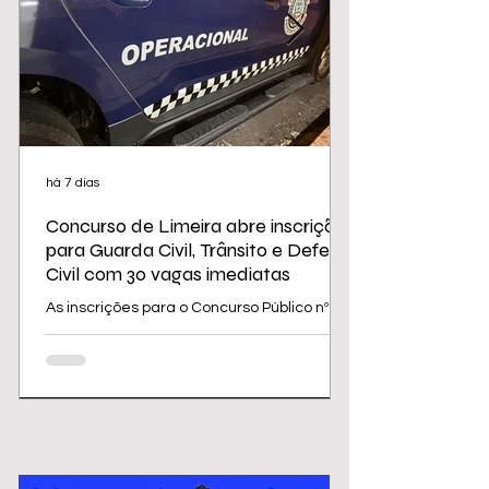
há 7 dias
Concurso de Limeira abre inscrições
para Guarda Civil, Trânsito e Defesa
Civil com 30 vagas imediatas
As inscrições para o Concurso Público nº
02/2026 da Prefeitura de Limeira
começam nesta sexta-feira (31) e seguem
até 31 de agosto. O edital oferece 30
vagas imediatas, além de cadastro
reserva, para cargos da área de
segurança e proteção, todos destinados a
candidatos com ensino médio. Os salários