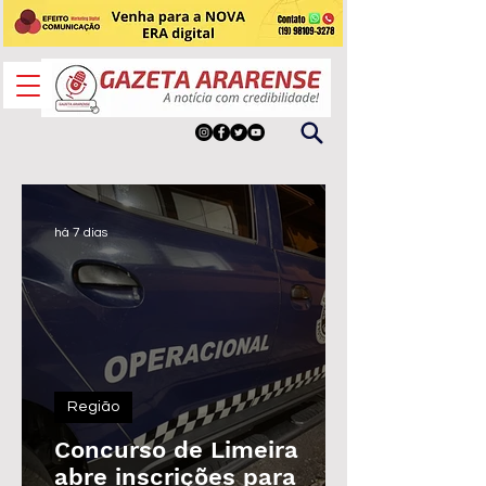
há 7 dias
Região
Concurso de Limeira
abre inscrições para