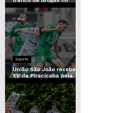
Parque das Árvores, em
Araras
21 de jul.
Esporte
União São João recebe o
XV de Piracicaba pela
Copa Paulista nesta
quarta-feira
21 de jul.