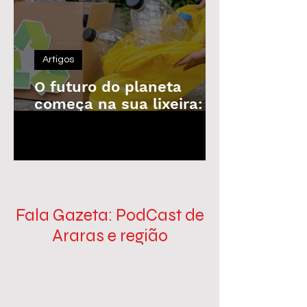
Artigos
O futuro do planeta
começa na sua lixeira: o
poder da reciclagem em
1
/
100
nossas mãos
Fala Gazeta: PodCast de
Araras e região