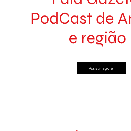
PodCast de A
e região
Assistir agora