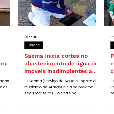
28 de jul.
27
Cidade
Saema inicia cortes no
P
ara
abastecimento de água de
c
imóveis inadimplentes a
c
partir de 3 de agosto
zadas
O Saema (Serviço de Água e Esgoto do
O
m os
Município de Araras) inicia na próxima
E
segunda-feira (3) o corte no
o
fornecimento de água de
V
aproximadamente 8 mil residências com
e
contas em atraso entre 31 e 60 dias.
r