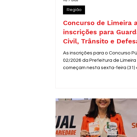
há 7 dias
Região
Concurso de Limeira 
inscrições para Guard
Civil, Trânsito e Defes
com 30 vagas imediat
As inscrições para o Concurso Pú
02/2026 da Prefeitura de Limeira
começam nesta sexta-feira (31) 
seguem até 31 de agosto. O edit
oferece 30 vagas imediatas, alé
cadastro reserva, para cargos d
de segurança e proteção, todos
destinados a candidatos com en
médio. Os salários variam de R$ 
a R$ 3.306,26.