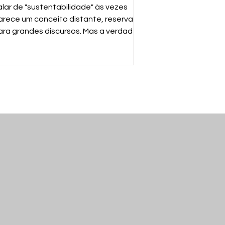
ossas mãos
alar de "sustentabilidade" às vezes
arece um conceito distante, reservado
ara grandes discursos. Mas a verdade é
uito mais simples: sustentabilidade é
arantir que o mundo continue
uncionando para nós e para as
róximas gerações. E a ferramenta mais
oderosa para isso está no seu gesto
iário de descartar o que não usa mais.