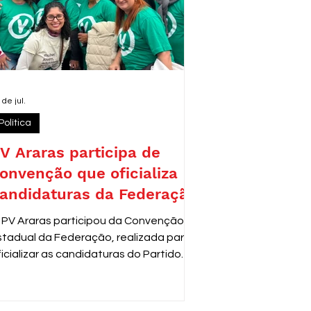
 de jul.
Política
V Araras participa de
onvenção que oficializa
andidaturas da Federação
 PV Araras participou da Convenção
stadual da Federação, realizada para
ficializar as candidaturas do Partido
erde para as próximas eleições. O
vento reuniu lideranças e
epresentantes de diversas cidades,