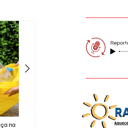
eça na
A cidade das respostas que ainda
Gol