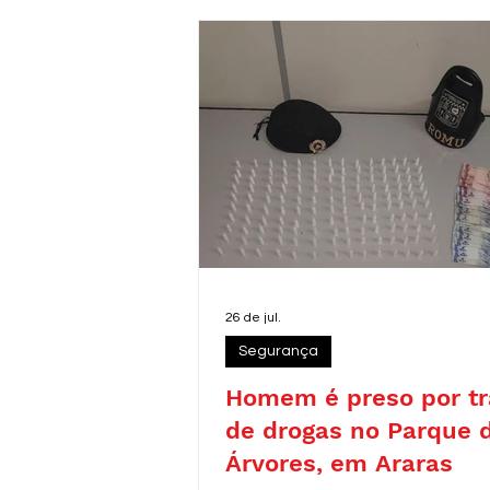
26 de jul.
Segurança
Homem é preso por tr
de drogas no Parque 
Árvores, em Araras