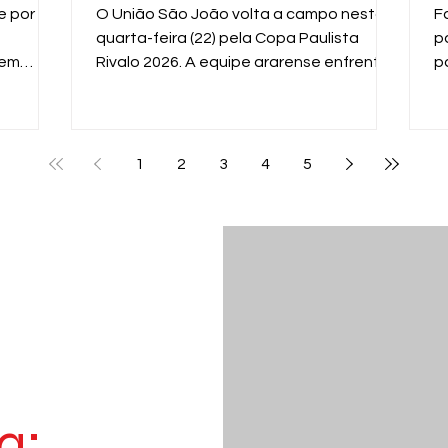
n
e por
O União São João volta a campo nesta
F
quarta-feira (22) pela Copa Paulista
p
 em
Rivalo 2026. A equipe ararense enfrenta
p
 equipe
o XV de Piracicaba, às 19h, no Estádio Dr.
m
al
Hermínio Ometto, em Araras, em mais um
g
enida
importante compromisso na competição
f
estadual.
p
1
2
3
4
5
p
d
a: