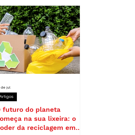
eforçando o compromisso da legenda
om pautas como sustentabilidade,
emocracia e desenvolvimento
esponsável.
 de jul.
Artigos
 futuro do planeta
omeça na sua lixeira: o
oder da reciclagem em