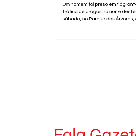
Um homem foi preso em flagrant
tráfico de drogas na noite deste
sábado, no Parque das Árvores,
Araras. A ação foi realizada pela
da ROMU da Guarda Civil Municip
durante patrulhamento pela Av
Professor Dirçon Kammer.
Fala Gazet