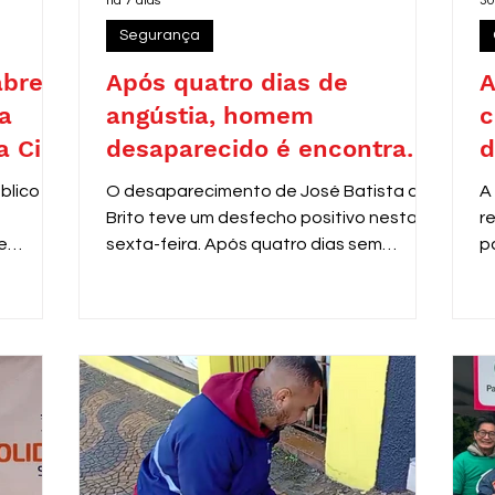
há 7 dias
30
Segurança
abre
Após quatro dias de
A
a
angústia, homem
c
a Civil
desaparecido é encontrado
d
as
em Araras
blico nº
O desaparecimento de José Batista de
A
Brito teve um desfecho positivo nesta
r
e
sexta-feira. Após quatro dias sem
p
al
notícias, ele foi localizado pela equipe do
P
m de
programa Anjos da Guarda, da Guarda
s
a área
Municipal de Araras, nas dependências
d
do Centro do Idoso (CDI).
c
sino
d
2.967,51