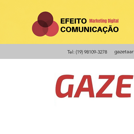
gazetaa
Tel: (19) 98109-3278