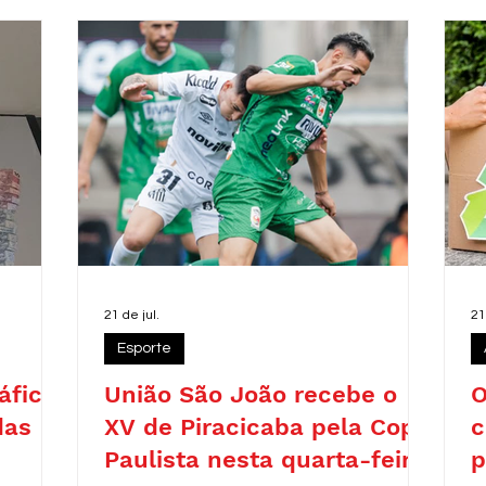
r
c
d
r
21 de jul.
21
Esporte
áfico
União São João recebe o
O
das
XV de Piracicaba pela Copa
c
Paulista nesta quarta-feira
p