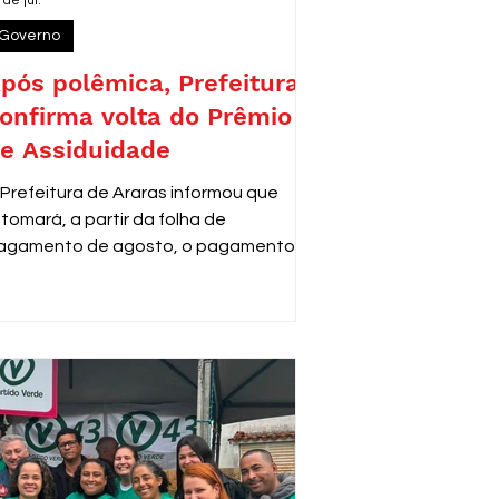
 de jul.
Governo
pós polêmica, Prefeitura
onfirma volta do Prêmio
e Assiduidade
 Prefeitura de Araras informou que
etomará, a partir da folha de
agamento de agosto, o pagamento do
rêmio de Assiduidade e Disciplina aos
ervidores municipais que adquiriram o
ireito ao benefício antes de 2013,
onforme decisão do Tribunal de Justiça
e São Paulo (TJSP).