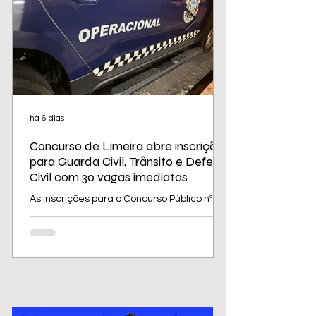
há 6 dias
Concurso de Limeira abre inscrições
para Guarda Civil, Trânsito e Defesa
Civil com 30 vagas imediatas
As inscrições para o Concurso Público nº
02/2026 da Prefeitura de Limeira
começam nesta sexta-feira (31) e seguem
até 31 de agosto. O edital oferece 30
vagas imediatas, além de cadastro
reserva, para cargos da área de
segurança e proteção, todos destinados a
candidatos com ensino médio. Os salários