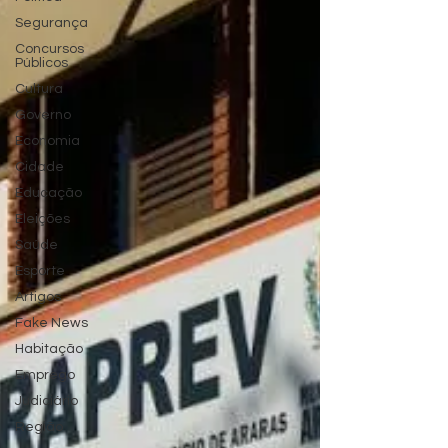
Segurança
Concursos
Públicos
Cultura
Governo
Economia
Cidade
Educação
Eleições
Saúde
Esporte
Artigos
Fake News
Habitação
Emprego
Judiciário
Região