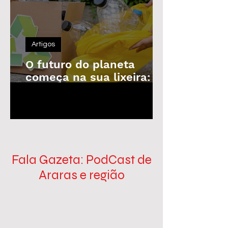
Artigos
O futuro do planeta
começa na sua lixeira: o
poder da reciclagem em
1
/
100
nossas mãos
Fala Gazeta: PodCast de
Araras e região