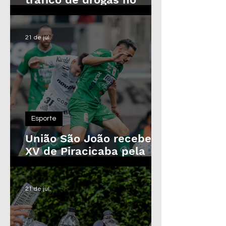
Parque das Árvores, em
Araras
21 de jul.
Esporte
União São João recebe o
XV de Piracicaba pela
Copa Paulista nesta
quarta-feira
21 de jul.