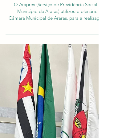
Presidente do Araprev desrespeita
Legislativo em Audiência Pública ao
defender Governo
O Araprev (Serviço de Previdência Social do
Município de Araras) utilizou o plenário da
Câmara Municipal de Araras, para a realização
de...