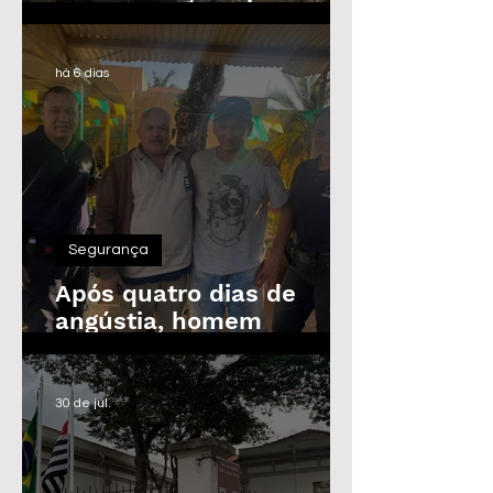
Guarda Civil, Trânsito e
Defesa Civil com 30
vagas imediatas
há 6 dias
Segurança
Após quatro dias de
angústia, homem
desaparecido é
encontrado em Araras
30 de jul.