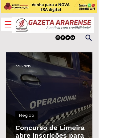
há 6 dias
Região
Concurso de Limeira
abre inscrições para