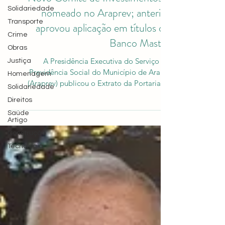
Solidariedade
Novo Comitê de Investimentos é
Transporte
Crime
nomeado no Araprev; anterior
Obras
aprovou aplicação em títulos do
Justiça
Banco Master
Homenagem
A Presidência Executiva do Serviço de
Solidariedade
Previdência Social do Município de Araras
Direitos
(Araprev) publicou o Extrato da Portaria nº
Saúde
001/2026, que nomeia os integrantes do novo
Artigo
Comitê de Investimentos da autarquia. O grupo
Construção
assume a responsabilidade de analisar e
Tecnologia
autorizar aplicações dos recursos
previdenciários pelos próximos dois anos. A
substituição ocorre após o colegiado anterior
ter aprovado investimentos em títulos do Banco
Masterlionário ao instituto após a li